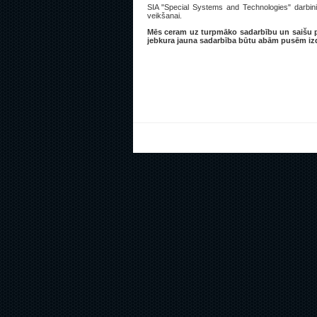
SIA "Special Systems and Technologies" darbinieki
veikšanai.
Mēs ceram uz turpmāko sadarbību un saišu pa
jebkura jauna sadarbība būtu abām pusēm izd