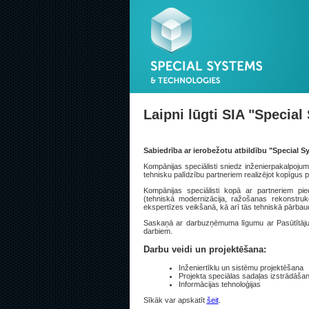
Laipni lūgti SIA "Specia
Sabiedrība ar ierobežotu atbildību "Special 
Kompānijas speciālisti sniedz inženierpakalpojum
tehnisku palīdzību partneriem realizējot kopīgus pr
Kompānijas speciālisti kopā ar partneriem pi
(tehniskā modernizācija, ražošanas rekonstr
ekspertīzes veikšanā, kā arī tās tehniskā pārbau
Saskaņā ar darbuzņēmuma līgumu ar Pasūtītāju,
darbiem.
Darbu veidi un projektēšana:
Inženiertīklu un sistēmu projektēšana
Projekta speciālas sadaļas izstrādāša
Informācijas tehnoloģijas
Sīkāk var apskatīt
šeit
.