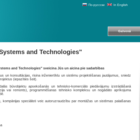
По-руссски
In English
Galvenā
l Systems аnd Technologies"
Systems and Technologies" sveicina Jūs un aicina pie sadarbības
us un konsultācijas, risina inženiertīklu un sistēmu projektēšanas jautājumus, sniedz
ojektus (iepazīties šeit).
edalās būvobjektu apsekošanās un tehnisko-komerciālo piedāvājumu izstrādāšanā
ukcija vai remonts), programmēšanas tehnisko kompleksu un nogādāto aprīkojuma
dē.
 kompānijas speciālisti veic autoruzraudzību par montāžas un sistēmas palaišanas
na