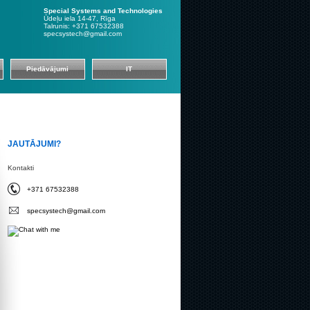
Special Systems and Technologies
Ūdeļu iela 14-47, Rīga
Talrunis: +371 67532388
specsystech@gmail.com
Piedāvājumi
IT
JAUTĀJUMI?
Kontakti
+371 67532388
specsystech@gmail.com