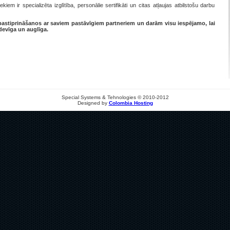
em ir specializēta izglītība, personālie sertifikāti un citas atļaujas atbilstošu darbu
stiprināšanos ar saviem pastāvīgiem partneriem un darām visu iespējamo, lai
evīga un auglīga.
Special Systems & Tehnologies © 2010-2012
Designed by
Colombia Hosting