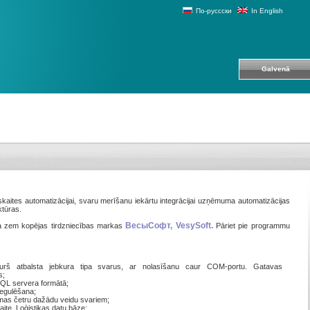
По-руссски
In English
Galvenā
ites automatizācijai, svaru merīšanu iekārtu integrācijai uzņēmuma automatizācijas
ktūras.
ВесыСофт, VesySoft.
 zem kopējas tirdzniecības markas
Pāriet pie programmu
, kurš atbalsta jebkura tipa svarus, ar nolasīšanu caur СОМ-portu. Gatavas
s;
 SQL servera formātā;
oregulēšana;
mmas četru dažādu veidu svariem;
ite. Loģistikas datu bāze;