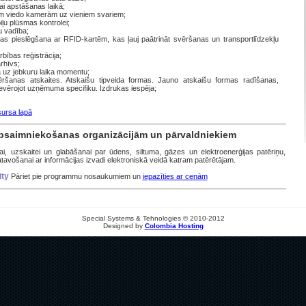
i apstāšanas laikā;
ām viedo kamerām uz vieniem svariem;
ļu plūsmas kontrolei;
u vadība;
ēmas pieslēgšana ar RFID-kartēm, kas ļauj paātrināt svēršanas un transportlīdzekļu
bības reģistrācija;
rhīvs;
 uz jebkuru laika momentu;
ēršanas atskaites. Atskaišu tipveida formas. Jauno atskaišu formas radīšanas,
evērojot uzņēmuma specifiku. Izdrukas iespēja;
sursa lapā
saimniekošanas organizācijām un pārvaldniekiem
, uzskaitei un glabāšanai par ūdens, siltuma, gāzes un elektroenerģijas patēriņu,
vošanai ar informācijas izvadi elektroniskā veidā katram patērētājam.
ity
Pāriet pie programmu nosaukumiem un
iepazīties ar cenām
Special Systems & Tehnologies © 2010-2012
Designed by
Colombia Hosting