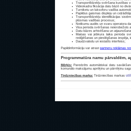
Transportlīdzekļu svēršana kustības va
Videokadra fiksācija datu bāzē no div
Turniketu un luksoforu vadība automobi
Papildus gaismas displeju un ceļrādītāj
Transportlīdzekļu identifikācijas sist
plūsmas vadības procesus;
Notikumu audits un svaru operatora dar
Visa perioda svēršanas neierobežots a
Datu bāzes arhivēšana un atjaunošana
Maiņas vai jebkura laika perioda sv
rediģēšanas un pieslēgšanas iespēja, i
Daudzvalodu un iestatīts interfeiss;
Papildinformāciju var atrast
partneru reklāmas re
Programmatūra namu pārvaldēm, ap
Mērķis:
Paredzēts automātiskai datu savākšanai
komunālo maksājumu aprēķinu un pārrēķinu sagata
util
Tirdzniecības marka:
Tirdzniecības markas