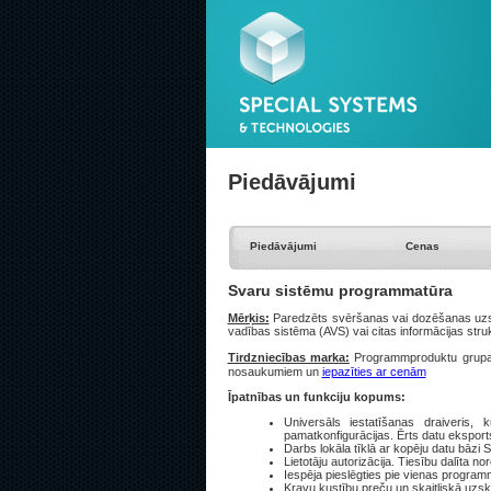
Piedāvājumi
Piedāvājumi
Cenas
Svaru sistēmu programmatūra
Mērķis:
Paredzēts svēršanas vai dozēšanas uzska
vadības sistēma (AVS) vai citas informācijas stru
Tirdzniecības marka:
Programmproduktu grupa
nosaukumiem un
iepazīties ar cenām
Īpatnības un funkciju kopums:
Universāls iestatīšanas draiveris
pamatkonfigurācijas. Ērts datu eksport
Darbs lokāla tīklā ar kopēju datu bāzi
Lietotāju autorizācija. Tiesību dalīta n
Iespēja pieslēgties pie vienas progra
Kravu kustību preču un skaitliskā uzska