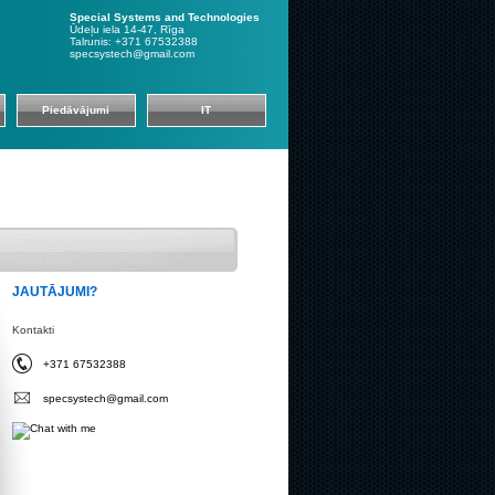
Special Systems and Technologies
Ūdeļu iela 14-47, Rīga
Talrunis: +371 67532388
specsystech@gmail.com
Piedāvājumi
IT
JAUTĀJUMI?
Kontakti
+371 67532388
specsystech@gmail.com